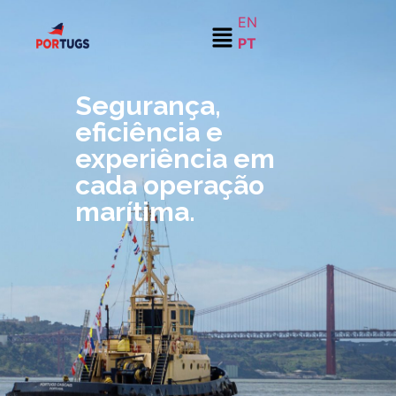
EN
PT
Segurança,
eficiência e
experiência em
cada operação
marítima.